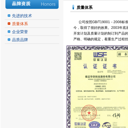
质量体系
先进的技术
公司按照GB/T19001－200
质量体系
今，取得了很好的效果。2003年底
企业荣誉
开发计划及质量计划的制订到产品
严格、明确的规定，着重生产过程
品质品牌