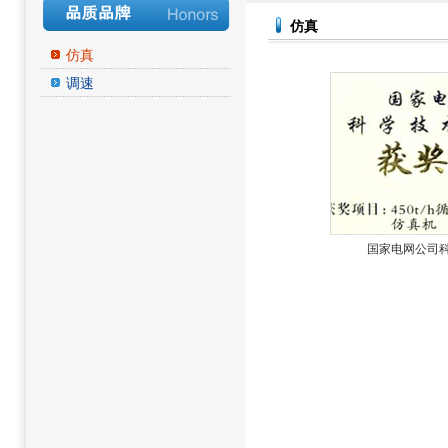
仿真
仿真
调速
国家电网公司