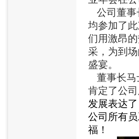
公司董事
均参加了此
们用激昂的
采，为到场
盛宴。
董事长马
肯定了公司
发展表达了
公司所有员
福！