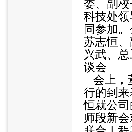
委、副校
科技处领
同参加。
苏志恒、
兴武、总
谈会。
会上，
行的到来
恒就公司
师段新会
联合工程