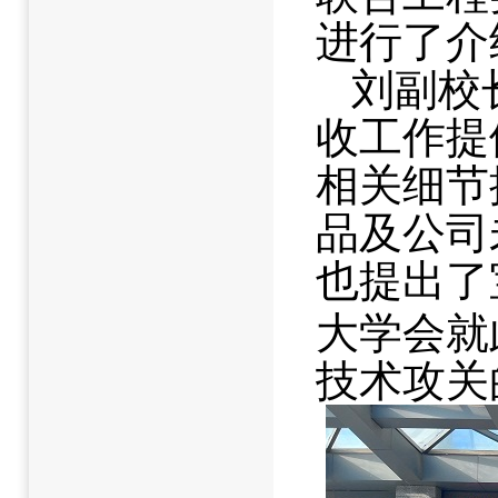
进行了介
刘副校
收工作提
相关细节
品及公司
也提出了
大学会就
技术攻关