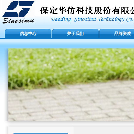
信息中心
关于我们
品牌资质